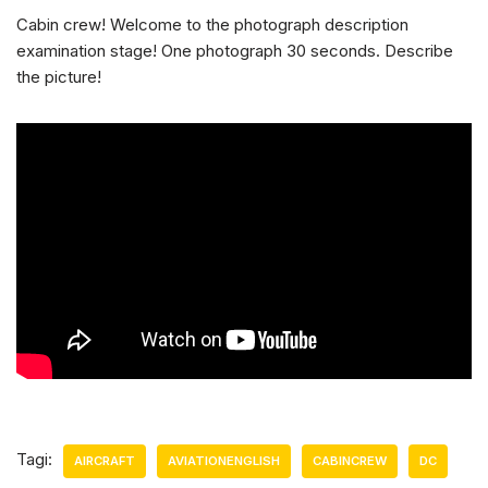
Cabin crew! Welcome to the photograph description
examination stage! One photograph 30 seconds. Describe
the picture!
Tagi:
AIRCRAFT
AVIATIONENGLISH
CABINCREW
DC