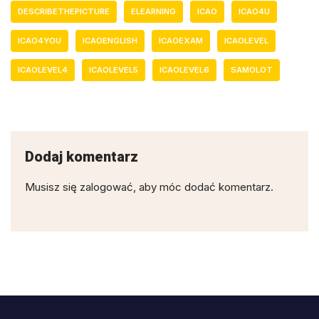
DESCRIBETHEPICTURE
ELEARNING
ICAO
ICAO4U
ICAO4YOU
ICAOENGLISH
ICAOEXAM
ICAOLEVEL
ICAOLEVEL4
ICAOLEVEL5
ICAOLEVEL6
SAMOLOT
Dodaj komentarz
Musisz się
zalogować
, aby móc dodać komentarz.