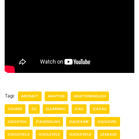
Tagi:
AIRCRAFT
AVIATION
AVIATIONENGLISH
COURSE
DC
ELEARNING
ICAO
ICAO4U
ICAO4YOU
ICAOENGLISH
ICAOEXAM
ICAOLEVEL
ICAOLEVEL4
ICAOLEVEL5
ICAOLEVEL6
LEAKAGE